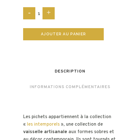
Les
pichets
AJOUTER AU PANIER
quantité
DESCRIPTION
INFORMATIONS COMPLÉMENTAIRES
Les pichets appartiennent à la collection
«
les intemporels
», une collection de
vaisselle artisanale
aux formes sobres et
au décor contemporain. Ils sont tournés et