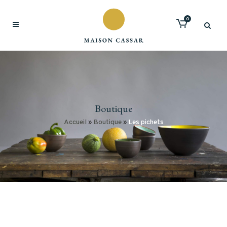
0
Boutique
Accueil
»
Boutique
»
Les pichets