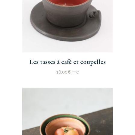
Ce
Les tasses à café et coupelles
produit
a
18,00
€
TTC
plusieurs
variations.
Les
options
peuvent
être
choisies
sur