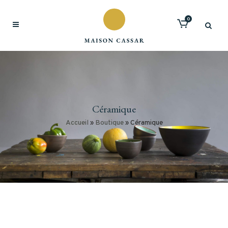
0
Céramique
Accueil
»
Boutique
»
Céramique