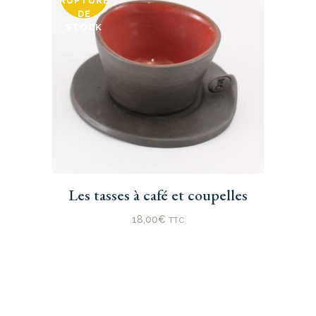
RUPTURE
DE
STOCK
Ce
Les tasses à café et coupelles
produit
a
18,00
€
TTC
plusieurs
variations.
Les
options
peuvent