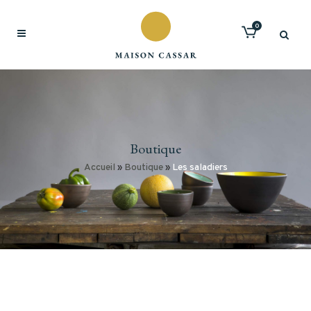
0
Boutique
Accueil
»
Boutique
»
Les saladiers